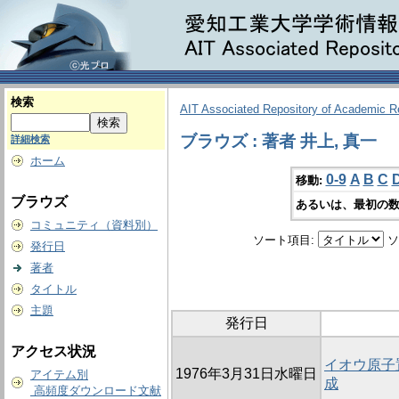
検索
AIT Associated Repository of Academic 
ブラウズ : 著者 井上, 真一
詳細検索
ホーム
0-9
A
B
C
移動:
ブラウズ
あるいは、最初の数
コミュニティ（資料別）
ソート項目:
ソ
発行日
著者
タイトル
主題
発行日
アクセス状況
イオウ原子
1976年3月31日水曜日
アイテム別
成
高頻度ダウンロード文献