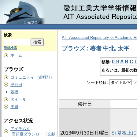
検索
AIT Associated Repository of Academic 
ブラウズ : 著者 中北, 太平
詳細検索
ホーム
0-9
A
B
C
移動:
ブラウズ
あるいは、最初の数
コミュニティ（資料別）
ソート項目:
ソ
発行日
著者
タイトル
発行日
主題
アクセス状況
アイテム別
2013年9月30日月曜日
Si 基板
高頻度ダウンロード文献