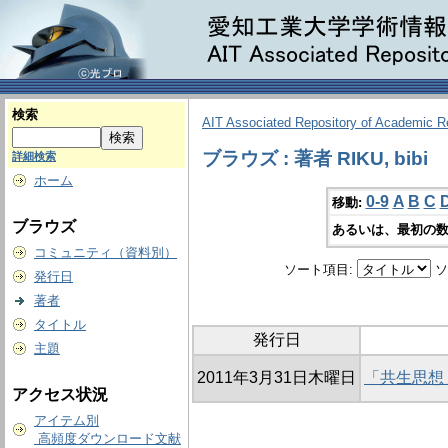
検索
AIT Associated Repository of Academic 
ブラウズ : 著者 RIKU, bibi
詳細検索
ホーム
0-9
A
B
C
移動:
ブラウズ
あるいは、最初の数
コミュニティ（資料別）
ソート項目:
ソ
発行日
著者
タイトル
発行日
主題
2011年3月31日木曜日
「共生思想
アクセス状況
アイテム別
高頻度ダウンロード文献