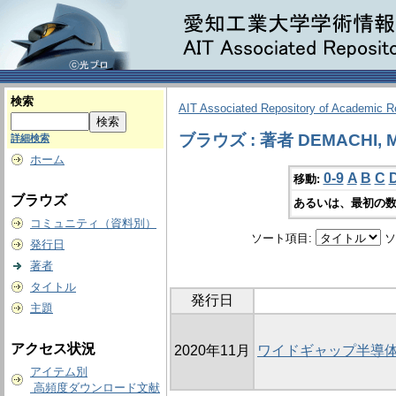
検索
AIT Associated Repository of Academic 
ブラウズ : 著者 DEMACHI, M
詳細検索
ホーム
0-9
A
B
C
移動:
ブラウズ
あるいは、最初の数
コミュニティ（資料別）
ソート項目:
ソ
発行日
著者
タイトル
発行日
主題
アクセス状況
2020年11月
ワイドギャップ半導
アイテム別
高頻度ダウンロード文献