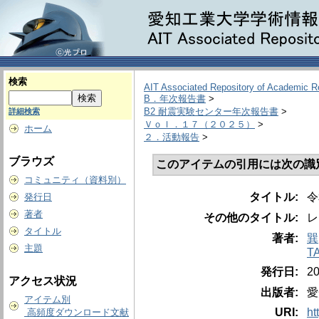
検索
AIT Associated Repository of Academic 
B．年次報告書
>
B2 耐震実験センター年次報告書
>
詳細検索
Ｖｏｌ．１７（２０２５）
>
ホーム
２．活動報告
>
ブラウズ
このアイテムの引用には次の識
コミュニティ（資料別）
タイトル:
令
発行日
著者
その他のタイトル:
レ
タイトル
著者:
巽
主題
T
発行日:
2
アクセス状況
出版者:
愛
アイテム別
URI:
ht
高頻度ダウンロード文献