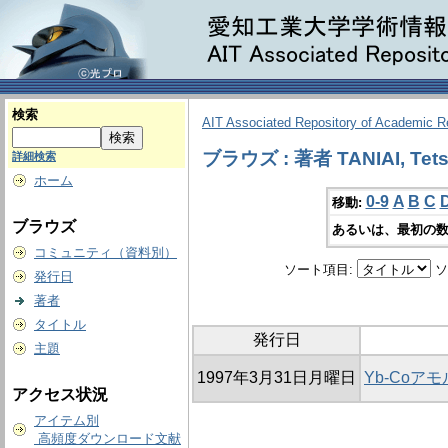
検索
AIT Associated Repository of Academic 
ブラウズ : 著者 TANIAI, Tet
詳細検索
ホーム
0-9
A
B
C
移動:
ブラウズ
あるいは、最初の数
コミュニティ（資料別）
ソート項目:
ソ
発行日
著者
タイトル
発行日
主題
1997年3月31日月曜日
Yb-Co
アクセス状況
アイテム別
高頻度ダウンロード文献