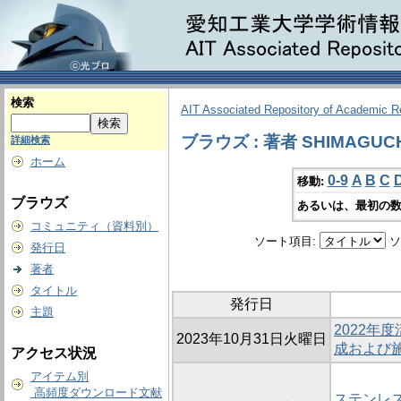
検索
AIT Associated Repository of Academic 
ブラウズ : 著者 SHIMAGUCHI,
詳細検索
ホーム
0-9
A
B
C
移動:
ブラウズ
あるいは、最初の数
コミュニティ（資料別）
ソート項目:
ソ
発行日
著者
タイトル
発行日
主題
2022年
2023年10月31日火曜日
成および
アクセス状況
アイテム別
高頻度ダウンロード文献
ステンレ