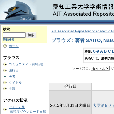
検索
AIT Associated Repository of Academic 
ブラウズ : 著者 SAITO, Nats
詳細検索
ホーム
0-9
A
B
C
移動:
ブラウズ
あるいは、最初の数
コミュニティ（資料別）
ソート項目:
ソ
発行日
著者
タイトル
発行日
主題
アクセス状況
2015年3月31日火曜日
大学適応と
アイテム別
高頻度ダウンロード文献