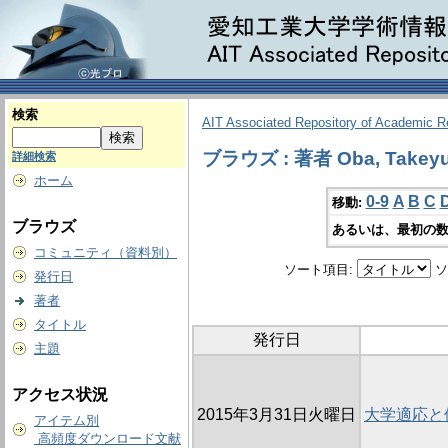
検索
AIT Associated Repository of Academic 
ブラウズ : 著者 Oba, Takeyu
詳細検索
ホーム
0-9
A
B
C
移動:
ブラウズ
あるいは、最初の数
コミュニティ（資料別）
ソート項目:
ソ
発行日
著者
タイトル
発行日
主題
アクセス状況
2015年3月31日火曜日
大学適応と
アイテム別
高頻度ダウンロード文献