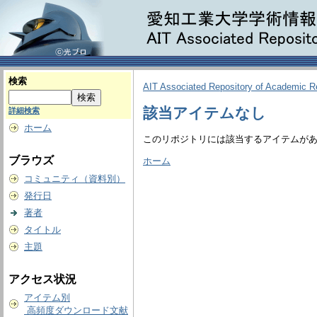
検索
AIT Associated Repository of Academic 
該当アイテムなし
詳細検索
ホーム
このリポジトリには該当するアイテムが
ブラウズ
ホーム
コミュニティ（資料別）
発行日
著者
タイトル
主題
アクセス状況
アイテム別
高頻度ダウンロード文献