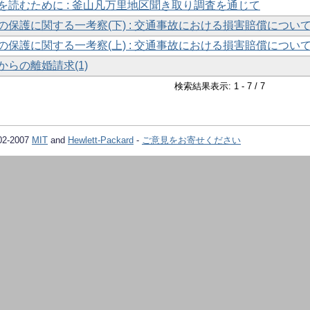
を読むために : 釜山凡万里地区聞き取り調査を通じて
の保護に関する一考察(下) : 交通事故における損害賠償につい
の保護に関する一考察(上) : 交通事故における損害賠償につい
からの離婚請求(1)
検索結果表示: 1 - 7 / 7
02-2007
MIT
and
Hewlett-Packard
-
ご意見をお寄せください