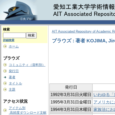
検索
AIT Associated Repository of Academic 
ブラウズ : 著者 KOJIMA, Jir
詳細検索
ホーム
ブラウズ
コミュニティ（資料別）
発行日
著者
タイトル
発行日
主題
1992年3月31日火曜日
いわゆる「
アクセス状況
1995年3月31日金曜日
アメリカに
アイテム別
1994年3月31日木曜日
家族法における
高頻度ダウンロード文献