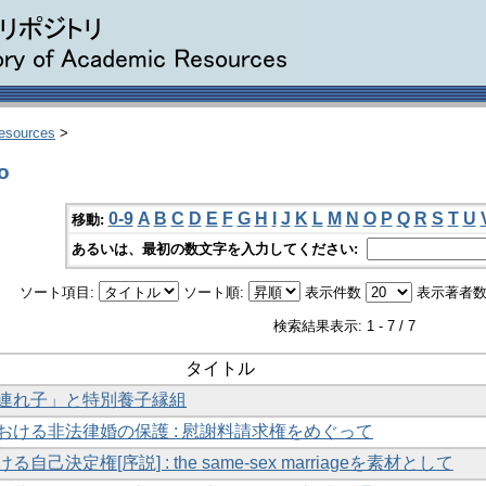
Resources
>
o
0-9
A
B
C
D
E
F
G
H
I
J
K
L
M
N
O
P
Q
R
S
T
U
移動:
あるいは、最初の数文字を入力してください:
ソート項目:
ソート順:
表示件数
表示著者数
検索結果表示: 1 - 7 / 7
タイトル
連れ子」と特別養子縁組
おける非法律婚の保護 : 慰謝料請求権をめぐって
自己決定権[序説] : the same-sex marriageを素材として