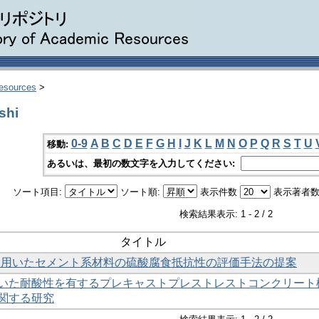
Resources
>
shi
0-9
A
B
C
D
E
F
G
H
I
J
K
L
M
N
O
P
Q
R
S
T
U
移動:
あるいは、最初の数文字を入力してください:
ソート項目:
ソート順:
表示件数
表示著者数
検索結果表示: 1 - 2 / 2
タイトル
を用いたセメント系材料の硫酸腐食抵抗性の評価手法の提案
いた耐酸性を有するプレキャストプレストレストコンクリート
関する研究