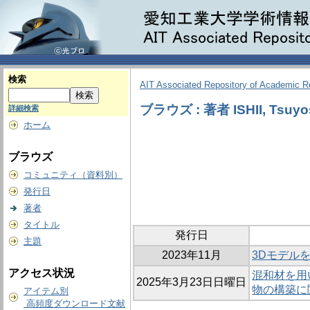
検索
AIT Associated Repository of Academic 
ブラウズ : 著者 ISHII, Tsuyo
詳細検索
ホーム
ブラウズ
コミュニティ（資料別）
発行日
著者
タイトル
発行日
主題
2023年11月
3Dモデル
アクセス状況
混和材を用
2025年3月23日日曜日
物の構築に
アイテム別
高頻度ダウンロード文献