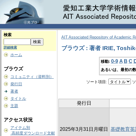
検索
AIT Associated Repository of Academic 
ブラウズ : 著者 IRIE, Toshik
詳細検索
ホーム
0-9
A
B
C
移動:
ブラウズ
あるいは、最初の数
コミュニティ（資料別）
ソート項目:
ソ
発行日
著者
タイトル
発行日
主題
アクセス状況
アイテム別
2025年3月31日月曜日
基礎教育英
高頻度ダウンロード文献