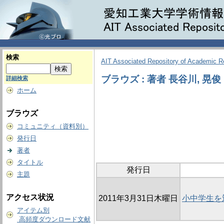
検索
AIT Associated Repository of Academic 
ブラウズ : 著者 長谷川, 晃俊
詳細検索
ホーム
ブラウズ
コミュニティ（資料別）
発行日
著者
タイトル
発行日
主題
アクセス状況
2011年3月31日木曜日
小中学生を
アイテム別
高頻度ダウンロード文献