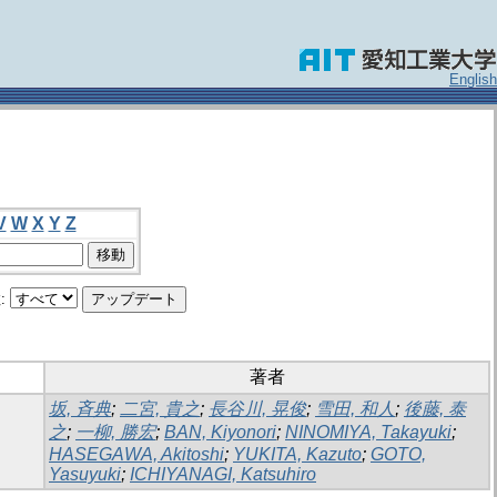
English
V
W
X
Y
Z
:
著者
坂, 斉典
;
二宮, 貴之
;
長谷川, 晃俊
;
雪田, 和人
;
後藤, 泰
之
;
一柳, 勝宏
;
BAN, Kiyonori
;
NINOMIYA, Takayuki
;
HASEGAWA, Akitoshi
;
YUKITA, Kazuto
;
GOTO,
Yasuyuki
;
ICHIYANAGI, Katsuhiro