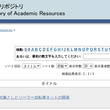
Resources
>
0-9
A
B
C
D
E
F
G
H
I
J
K
L
M
N
O
P
Q
R
S
T
U
移動:
あるいは、最初の数文字を入力してください:
ソート項目:
ソート順:
表示件数
表示著者数
検索結果表示: 1 - 1 / 1
タイトル
対象としたソーラー自転車キットの開発