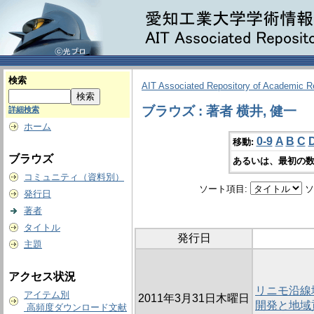
検索
AIT Associated Repository of Academic 
ブラウズ : 著者 横井, 健一
詳細検索
ホーム
0-9
A
B
C
移動:
ブラウズ
あるいは、最初の数
コミュニティ（資料別）
ソート項目:
ソ
発行日
著者
タイトル
発行日
主題
アクセス状況
リニモ沿線
アイテム別
2011年3月31日木曜日
開発と地域
高頻度ダウンロード文献