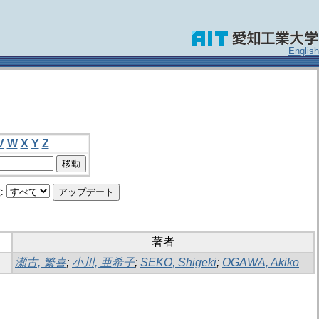
English
V
W
X
Y
Z
:
著者
瀬古, 繁喜
;
小川, 亜希子
;
SEKO, Shigeki
;
OGAWA, Akiko