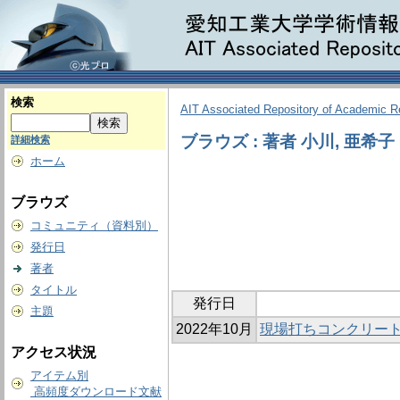
検索
AIT Associated Repository of Academic 
ブラウズ : 著者 小川, 亜希子
詳細検索
ホーム
ブラウズ
コミュニティ（資料別）
発行日
著者
タイトル
発行日
主題
2022年10月
現場打ちコンクリー
アクセス状況
アイテム別
高頻度ダウンロード文献