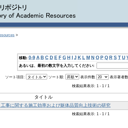
Resources
>
0-9
A
B
C
D
E
F
G
H
I
J
K
L
M
N
O
P
Q
R
S
T
U
移動:
あるいは、最初の数文字を入力してください:
ソート項目:
ソート順:
表示件数
表示著者数
検索結果表示: 1 - 1 / 1
タイトル
ト工事に関する施工効率および躯体品質向上技術の研究
検索結果表示: 1 - 1 / 1