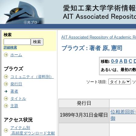
検索
AIT Associated Repository of Academic 
ブラウズ : 著者 原, 憲司
詳細検索
ホーム
0-9
A
B
C
移動:
ブラウズ
あるいは、最初の数
コミュニティ（資料別）
ソート項目:
ソ
発行日
著者
タイトル
発行日
主題
位相差回折
1989年3月31日金曜日
御
アクセス状況
アイテム別
高頻度ダウンロード文献