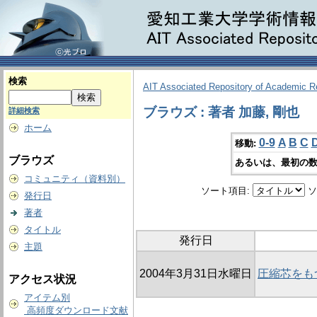
検索
AIT Associated Repository of Academic 
ブラウズ : 著者 加藤, 剛也
詳細検索
ホーム
0-9
A
B
C
移動:
ブラウズ
あるいは、最初の数
コミュニティ（資料別）
ソート項目:
ソ
発行日
著者
タイトル
発行日
主題
2004年3月31日水曜日
圧縮芯をも
アクセス状況
アイテム別
高頻度ダウンロード文献