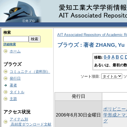
検索
AIT Associated Repository of Academic 
ブラウズ : 著者 ZHANG, Yu
詳細検索
ホーム
0-9
A
B
C
移動:
ブラウズ
あるいは、最初の数
コミュニティ（資料別）
ソート項目:
ソ
発行日
著者
タイトル
発行日
主題
ポリビニー
アクセス状況
2006年6月30日金曜日
学形成とマ
アイテム別
グ
高頻度ダウンロード文献