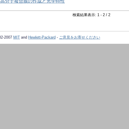
-高分子複合膜の作成と光学特性
検索結果表示: 1 - 2 / 2
02-2007
MIT
and
Hewlett-Packard
-
ご意見をお寄せください