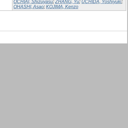
OCHIAI, Shizuyasu
;
ZHANG, Yu
;
UCHIDA, Yoshiyuki
;
OHASHI, Asao
;
KOJIMA, Kenzo