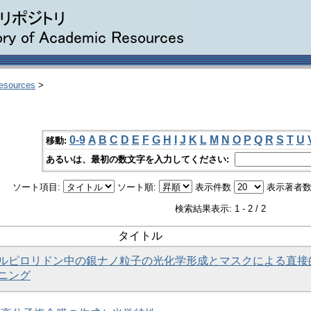
Resources
>
0-9
A
B
C
D
E
F
G
H
I
J
K
L
M
N
O
P
Q
R
S
T
U
移動:
あるいは、最初の数文字を入力してください:
ソート項目:
ソート順:
表示件数
表示著者数
検索結果表示: 1 - 2 / 2
タイトル
ルピロリドン中の銀ナノ粒子の光化学形成とマスクによる直接
ニング