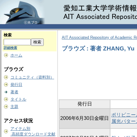
検索
AIT Associated Repository of Academic 
ブラウズ : 著者 ZHANG, Yu
詳細検索
ホーム
ブラウズ
コミュニティ（資料別）
発行日
著者
タイトル
発行日
主題
ポリビニー
2006年6月30日金曜日
アクセス状況
属光パター
アイテム別
高頻度ダウンロード文献