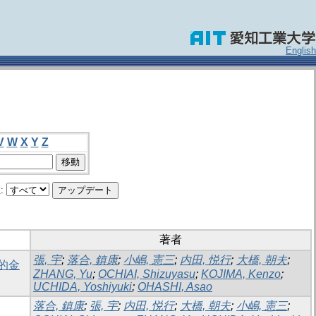
English
V
W
X
Y
Z
:
著者
張, 宇
;
落合, 鎮康
;
小嶋, 憲三
;
内田, 悦行
;
大橋, 朝夫
;
的金
ZHANG, Yu
;
OCHIAI, Shizuyasu
;
KOJIMA, Kenzo
;
UCHIDA, Yoshiyuki
;
OHASHI, Asao
落合, 鎮康
;
張, 宇
;
内田, 悦行
;
大橋, 朝夫
;
小嶋, 憲三
;