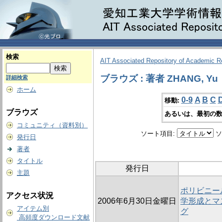
検索
AIT Associated Repository of Academic 
ブラウズ : 著者 ZHANG, Yu
詳細検索
ホーム
0-9
A
B
C
移動:
ブラウズ
あるいは、最初の数
コミュニティ（資料別）
ソート項目:
ソ
発行日
著者
タイトル
発行日
主題
ポリビニー
アクセス状況
2006年6月30日金曜日
学形成とマ
アイテム別
グ
高頻度ダウンロード文献