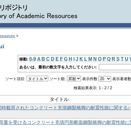
Resources
>
ui
0-9
A
B
C
D
E
F
G
H
I
J
K
L
M
N
O
P
Q
R
S
T
U
移動:
あるいは、最初の数文字を入力してください:
ソート項目:
ソート順:
表示件数
表示著者数
検索結果表示: 1 - 2 / 2
タイトル
同時載荷されたコンクリート充填鋼製橋脚の耐震性能に関する
荷重を受けるコンクリート充填円形断面鋼製橋脚の耐震性能に