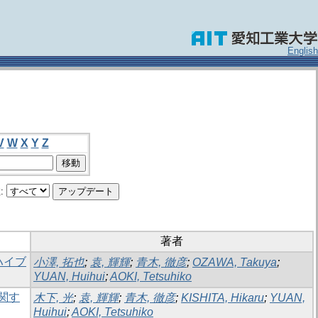
English
V
W
X
Y
Z
:
著者
ハイブ
小澤, 拓也
;
袁, 輝輝
;
青木, 徹彦
;
OZAWA, Takuya
;
YUAN, Huihui
;
AOKI, Tetsuhiko
関す
木下, 光
;
袁, 輝輝
;
青木, 徹彦
;
KISHITA, Hikaru
;
YUAN,
Huihui
;
AOKI, Tetsuhiko