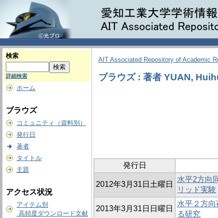
検索
AIT Associated Repository of Academic 
ブラウズ : 著者 YUAN, Huih
詳細検索
ホーム
ブラウズ
コミュニティ（資料別）
発行日
著者
タイトル
発行日
主題
水平2方向
2012年3月31日土曜日
リッド実験
アクセス状況
水平２方向
アイテム別
2013年3月31日日曜日
高頻度ダウンロード文献
る研究