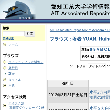
検索
AIT Associated Repository of Academic 
ブラウズ : 著者 YUAN, Huih
詳細検索
ホーム
0-9
A
B
C
移動:
ブラウズ
あるいは、最初の数
コミュニティ（資料別）
ソート項目:
ソ
発行日
著者
タイトル
発行日
主題
水平2方向
2012年3月31日土曜日
アクセス状況
橋脚の耐震
アイテム別
高頻度ダウンロード文献
水平２方向