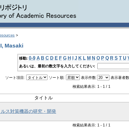
Resources
>
 Masaki
0-9
A
B
C
D
E
F
G
H
I
J
K
L
M
N
O
P
Q
R
S
T
U
移動:
あるいは、最初の数文字を入力してください:
ソート項目:
ソート順:
表示件数
表示著者数
検索結果表示: 1 - 1 / 1
タイトル
ィルス対策機器の研究・開発
検索結果表示: 1 - 1 / 1