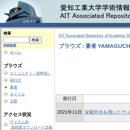
検索
AIT Associated Repository of Academic 
ブラウズ : 著者 YAMAGUCHI,
詳細検索
ホーム
ブラウズ
コミュニティ（資料別）
発行日
著者
タイトル
発行日
主題
2021年11月
深紫外光を用いたウ
アクセス状況
アイテム別
高頻度ダウンロード文献