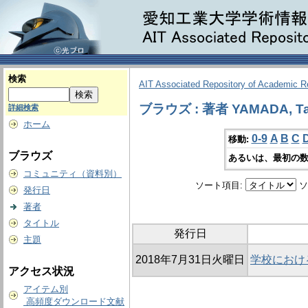
検索
AIT Associated Repository of Academic 
ブラウズ : 著者 YAMADA, Ta
詳細検索
ホーム
0-9
A
B
C
移動:
ブラウズ
あるいは、最初の数
コミュニティ（資料別）
ソート項目:
ソ
発行日
著者
タイトル
発行日
主題
2018年7月31日火曜日
学校におけ
アクセス状況
アイテム別
高頻度ダウンロード文献