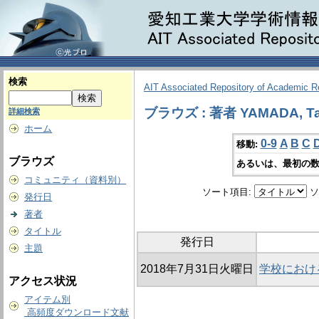
検索
AIT Associated Repository of Academic 
ブラウズ : 著者 YAMADA, Ta
詳細検索
ホーム
0-9
A
B
C
移動:
ブラウズ
あるいは、最初の数
コミュニティ（資料別）
ソート項目:
ソ
発行日
著者
タイトル
発行日
主題
2018年7月31日火曜日
学校におけ
アクセス状況
アイテム別
高頻度ダウンロード文献