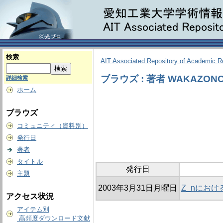
検索
AIT Associated Repository of Academic 
ブラウズ : 著者 WAKAZONO,
詳細検索
ホーム
ブラウズ
コミュニティ（資料別）
発行日
著者
タイトル
発行日
主題
2003年3月31日月曜日
Z_nにお
アクセス状況
アイテム別
高頻度ダウンロード文献