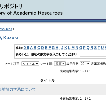
Resources
>
 Kazuki
0-9
A
B
C
D
E
F
G
H
I
J
K
L
M
N
O
P
Q
R
S
T
U
移動:
あるいは、最初の数文字を入力してください:
ソート項目:
ソート順:
表示件数
表示著者数
検索結果表示: 1 - 1 / 1
タイトル
ける離散力学系について
検索結果表示: 1 - 1 / 1