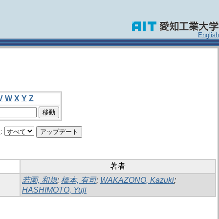
English
V
W
X
Y
Z
:
著者
若園, 和規
;
橋本, 有司
;
WAKAZONO, Kazuki
;
HASHIMOTO, Yuji