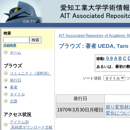
検索
AIT Associated Repository of Academic 
ブラウズ : 著者 UEDA, Taro
詳細検索
ホーム
0-9
A
B
C
移動:
ブラウズ
あるいは、最初の数
コミュニティ（資料別）
ソート項目:
ソ
発行日
著者
タイトル
発行日
主題
捩り変形材
1970年3月30日月曜日
変化につい
アクセス状況
アイテム別
高頻度ダウンロード文献