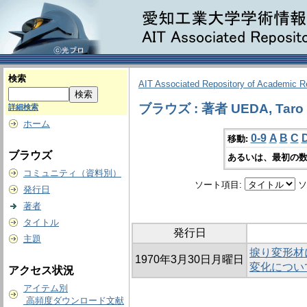
検索
AIT Associated Repository of Academic 
ブラウズ : 著者 UEDA, Taro
詳細検索
ホーム
0-9
A
B
C
移動:
ブラウズ
あるいは、最初の数
コミュニティ（資料別）
ソート項目:
ソ
発行日
著者
タイトル
発行日
主題
捩り変形材
1970年3月30日月曜日
変化につい
アクセス状況
アイテム別
高頻度ダウンロード文献