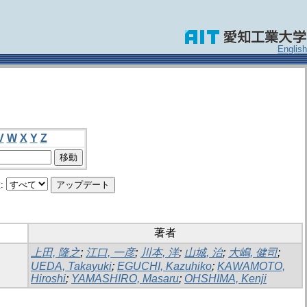
English
V
W
X
Y
Z
:
著者
上田, 隆之
;
江口, 一彦
;
川本, 洋
;
山城, 治
;
大嶋, 健司
;
UEDA, Takayuki
;
EGUCHI, Kazuhiko
;
KAWAMOTO,
Hiroshi
;
YAMASHIRO, Masaru
;
OHSHIMA, Kenji