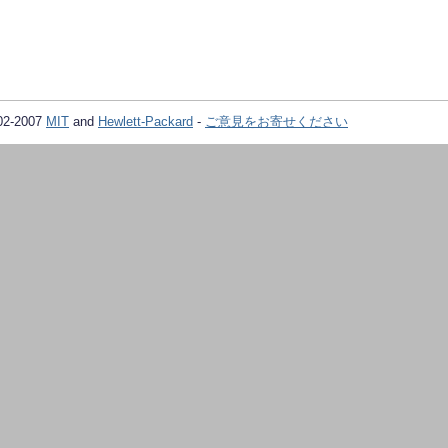
02-2007
MIT
and
Hewlett-Packard
-
ご意見をお寄せください