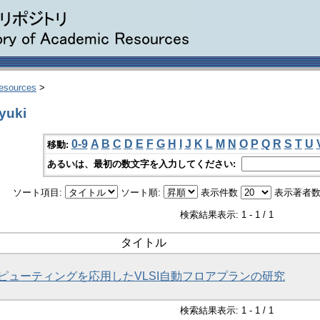
Resources
>
yuki
0-9
A
B
C
D
E
F
G
H
I
J
K
L
M
N
O
P
Q
R
S
T
U
移動:
あるいは、最初の数文字を入力してください:
ソート項目:
ソート順:
表示件数
表示著者数
検索結果表示: 1 - 1 / 1
タイトル
ピューティングを応用したVLSI自動フロアプランの研究
検索結果表示: 1 - 1 / 1