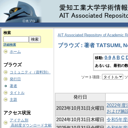
検索
AIT Associated Repository of Academic 
ブラウズ : 著者 TATSUMI, N
詳細検索
ホーム
0-9
A
B
C
移動:
ブラウズ
あるいは、最初の数
コミュニティ（資料別）
ソート項目:
ソ
発行日
著者
タイトル
発行日
主題
2022年
2023年10月31日火曜日
および施
アクセス状況
2024年10月31日木曜日
令和5年
アイテム別
高頻度ダウンロード文献
2025年10月31日金曜日
令和6年