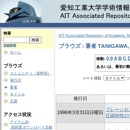
検索
AIT Associated Repository of Academic 
ブラウズ : 著者 TANIGAWA, 
詳細検索
ホーム
0-9
A
B
C
移動:
ブラウズ
あるいは、最初の数
コミュニティ（資料別）
ソート項目:
ソ
発行日
著者
タイトル
発行日
主題
プレーンお
1996年3月31日日曜日
アクセス状況
圧縮特性の
アイテム別
高頻度ダウンロード文献