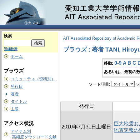
検索
AIT Associated Repository of Academic 
ブラウズ : 著者 TANI, Hiroyu
詳細検索
ホーム
0-9
A
B
C
移動:
ブラウズ
あるいは、最初の数
コミュニティ（資料別）
ソート項目:
ソ
発行日
著者
タイトル
発行日
主題
アクセス状況
巨大地震お
2010年7月31日土曜日
地震速報の
アイテム別
高頻度ダウンロード文献