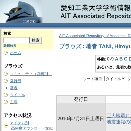
検索
AIT Associated Repository of Academic 
ブラウズ : 著者 TANI, Hiroyu
詳細検索
ホーム
0-9
A
B
C
移動:
ブラウズ
あるいは、最初の数
コミュニティ（資料別）
ソート項目:
ソ
発行日
著者
タイトル
発行日
主題
アクセス状況
巨大地震お
2010年7月31日土曜日
地震速報の
アイテム別
高頻度ダウンロード文献