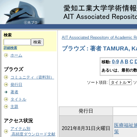
検索
AIT Associated Repository of Academic 
ブラウズ : 著者 TAMURA, K
詳細検索
ホーム
0-9
A
B
C
移動:
ブラウズ
あるいは、最初の数
コミュニティ（資料別）
ソート項目:
ソ
発行日
著者
タイトル
主題
発行日
アクセス状況
医療福祉
2021年8月31日火曜日
アイテム別
策
高頻度ダウンロード文献