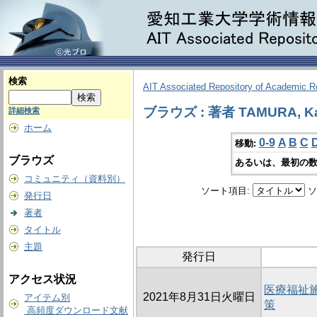
検索
AIT Associated Repository of Academic 
ブラウズ : 著者 TAMURA, K
詳細検索
ホーム
0-9
A
B
C
移動:
ブラウズ
あるいは、最初の数
コミュニティ（資料別）
ソート項目:
ソ
発行日
著者
タイトル
主題
発行日
アクセス状況
医療福祉
2021年8月31日火曜日
アイテム別
策
高頻度ダウンロード文献