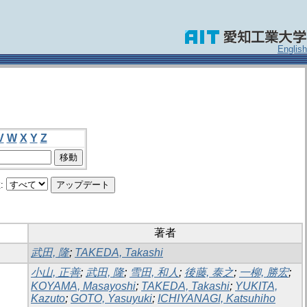
English
V
W
X
Y
Z
:
著者
武田, 隆
;
TAKEDA, Takashi
小山, 正善
;
武田, 隆
;
雪田, 和人
;
後藤, 泰之
;
一柳, 勝宏
;
KOYAMA, Masayoshi
;
TAKEDA, Takashi
;
YUKITA,
Kazuto
;
GOTO, Yasuyuki
;
ICHIYANAGI, Katsuhiho