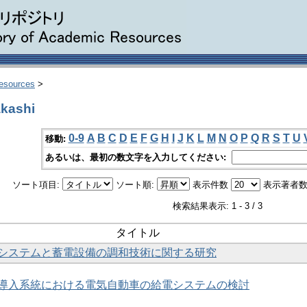
Resources
>
kashi
0-9
A
B
C
D
E
F
G
H
I
J
K
L
M
N
O
P
Q
R
S
T
U
移動:
あるいは、最初の数文字を入力してください:
ソート項目:
ソート順:
表示件数
表示著者数
検索結果表示: 1 - 3 / 3
タイトル
システムと蓄電設備の調和技術に関する研究
導入系統における電気自動車の給電システムの検討