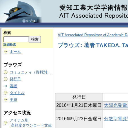
検索
AIT Associated Repository of Academic 
ブラウズ : 著者 TAKEDA, Ta
詳細検索
ホーム
ブラウズ
コミュニティ（資料別）
発行日
著者
タイトル
発行日
主題
2016年1月21日木曜日
太陽光発電
アクセス状況
2016年9月23日金曜日
分散型電源
アイテム別
高頻度ダウンロード文献