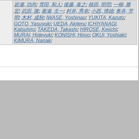
岩瀬, 功尚
;
雪田, 和人
;
後藤, 泰之
;
植田, 明照
;
一柳, 勝
宏
;
武田, 隆
;
廣瀬, 圭一
;
村井, 秀幸
;
小西, 博雄
;
奥井, 芳
明
;
木村, 成秋
;
IWASE, Yoshinao
;
YUKITA, Kazuto
;
GOTO, Yasuyuki
;
UEDA, Akiteru
;
ICHIYANAGI,
Katsuhiro
;
TAKEDA, Takashi
;
HIROSE, Keiichi
;
MURAI, Hideyuki
;
KONISHI, Hiroo
;
OKUI, Yoshiaki
;
KIMURA, Nariaki