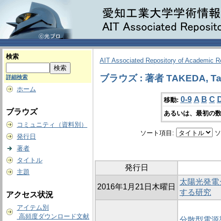
検索
AIT Associated Repository of Academic 
ブラウズ : 著者 TAKEDA, Ta
詳細検索
ホーム
0-9
A
B
C
移動:
ブラウズ
あるいは、最初の数
コミュニティ（資料別）
ソート項目:
ソ
発行日
著者
タイトル
発行日
主題
太陽光発電
2016年1月21日木曜日
する研究
アクセス状況
アイテム別
高頻度ダウンロード文献
分散型電源