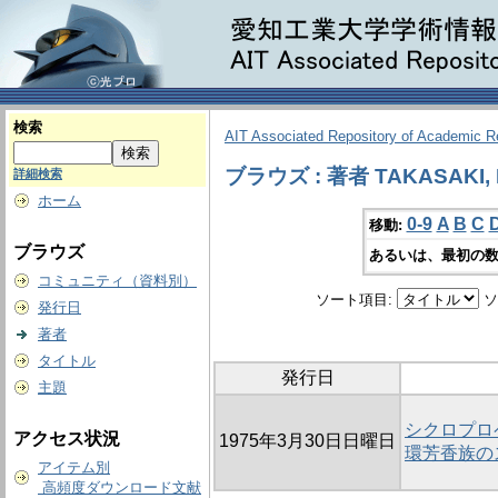
検索
AIT Associated Repository of Academic 
ブラウズ : 著者 TAKASAKI, K
詳細検索
ホーム
0-9
A
B
C
移動:
ブラウズ
あるいは、最初の数
コミュニティ（資料別）
ソート項目:
ソ
発行日
著者
タイトル
発行日
主題
シクロプロペ
アクセス状況
1975年3月30日日曜日
環芳香族の
アイテム別
高頻度ダウンロード文献