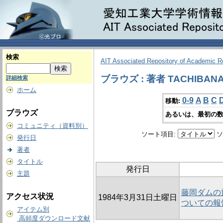
検索
AIT Associated Repository of Academic 
ブラウズ : 著者 TACHIBANA,
詳細検索
ホーム
0-9
A
B
C
移動:
ブラウズ
あるいは、最初の数
コミュニティ（資料別）
ソート項目:
ソ
発行日
著者
タイトル
発行日
主題
藤岡ダムの
アクセス状況
1984年3月31日土曜日
ついての報
アイテム別
高頻度ダウンロード文献