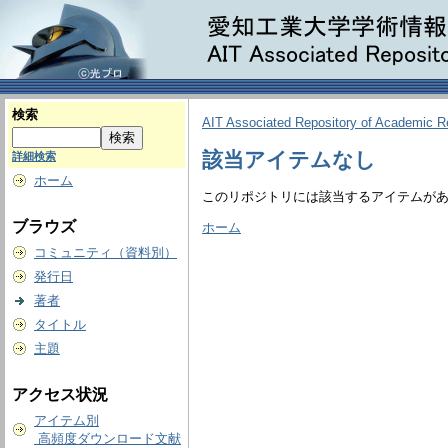
検索
AIT Associated Repository of Academic 
該当アイテムなし
詳細検索
ホーム
このリポジトリには該当するアイテムが
ブラウズ
ホーム
コミュニティ（資料別）
発行日
著者
タイトル
主題
アクセス状況
アイテム別
高頻度ダウンロード文献