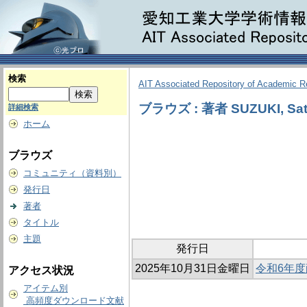
検索
AIT Associated Repository of Academic 
ブラウズ : 著者 SUZUKI, Sat
詳細検索
ホーム
ブラウズ
コミュニティ（資料別）
発行日
著者
タイトル
主題
発行日
2025年10月31日金曜日
令和6年
アクセス状況
アイテム別
高頻度ダウンロード文献