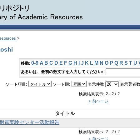
Resources
>
oshi
0-9
A
B
C
D
E
F
G
H
I
J
K
L
M
N
O
P
Q
R
S
T
U
移動:
あるいは、最初の数文字を入力してください:
ソート項目:
ソート順:
表示件数
表示著者数
検索結果表示: 2 - 2 / 2
< 前ページ
タイトル
度耐震実験センター活動報告
検索結果表示: 2 - 2 / 2
< 前ページ