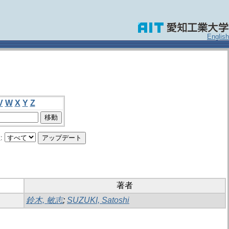
English
V
W
X
Y
Z
:
著者
鈴木, 敏志
;
SUZUKI, Satoshi