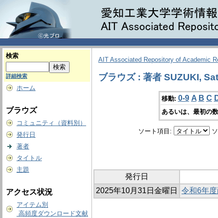
検索
AIT Associated Repository of Academic 
ブラウズ : 著者 SUZUKI, Sat
詳細検索
ホーム
0-9
A
B
C
移動:
ブラウズ
あるいは、最初の数
コミュニティ（資料別）
ソート項目:
ソ
発行日
著者
タイトル
主題
発行日
2025年10月31日金曜日
令和6年
アクセス状況
アイテム別
高頻度ダウンロード文献