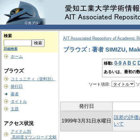
検索
AIT Associated Repository of Academic 
ブラウズ : 著者 SIMIZU, Mak
詳細検索
ホーム
0-9
A
B
C
移動:
ブラウズ
あるいは、最初の数
コミュニティ（資料別）
ソート項目:
ソ
発行日
著者
タイトル
発行日
主題
誤差の評価
1999年3月31日水曜日
アクセス状況
いて
アイテム別
高頻度ダウンロード文献