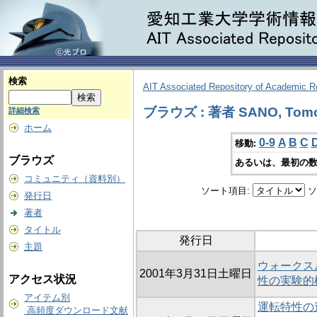
検索
AIT Associated Repository of Academic 
ブラウズ : 著者 SANO, Tomo
詳細検索
ホーム
0-9
A
B
C
移動:
ブラウズ
あるいは、最初の数
コミュニティ（資料別）
ソート項目:
ソ
発行日
著者
タイトル
発行日
主題
ウォークス
2001年3月31日土曜日
アクセス状況
性の実験的検
アイテム別
運転特性の
高頻度ダウンロード文献