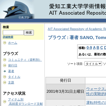
検索
AIT Associated Repository of Academic 
ブラウズ : 著者 SANO, Tomo
詳細検索
ホーム
0-9
A
B
C
移動:
ブラウズ
あるいは、最初の数
コミュニティ（資料別）
ソート項目:
ソ
発行日
著者
タイトル
発行日
主題
ウォークス
2001年3月31日土曜日
アクセス状況
性の実験的検
アイテム別
運転特性の
高頻度ダウンロード文献