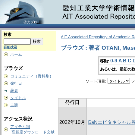
検索
AIT Associated Repository of Academic 
ブラウズ : 著者 OTANI, Mas
詳細検索
ホーム
0-9
A
B
C
移動:
ブラウズ
あるいは、最初の数
コミュニティ（資料別）
ソート項目:
ソ
発行日
著者
タイトル
発行日
主題
アクセス状況
2022年10月
GaNエピタキシャル
アイテム別
高頻度ダウンロード文献