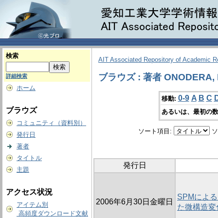
検索
AIT Associated Repository of Academic 
ブラウズ : 著者 ONODERA, 
詳細検索
ホーム
0-9
A
B
C
移動:
ブラウズ
あるいは、最初の数
コミュニティ（資料別）
ソート項目:
ソ
発行日
著者
タイトル
発行日
主題
アクセス状況
SPMによ
2006年6月30日金曜日
アイテム別
た微構造変
高頻度ダウンロード文献