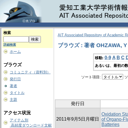
検索
AIT Associated Repository of Academic 
ブラウズ : 著者 OHZAWA, Y
詳細検索
ホーム
0-9
A
B
C
移動:
ブラウズ
あるいは、最初の数
コミュニティ（資料別）
ソート項目:
ソ
発行日
著者
タイトル
主題
発行日
アクセス状況
Oxidation Sta
2011年9月5日月曜日
of Organo-Fl
アイテム別
Batteries
高頻度ダウンロード文献