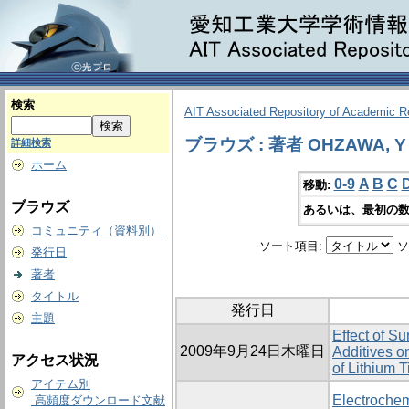
検索
AIT Associated Repository of Academic 
ブラウズ : 著者 OHZAWA, Y
詳細検索
ホーム
0-9
A
B
C
移動:
ブラウズ
あるいは、最初の数
コミュニティ（資料別）
ソート項目:
ソ
発行日
著者
タイトル
発行日
主題
Effect of S
2009年9月24日木曜日
Additives o
アクセス状況
of Lithium T
アイテム別
Electrochem
高頻度ダウンロード文献